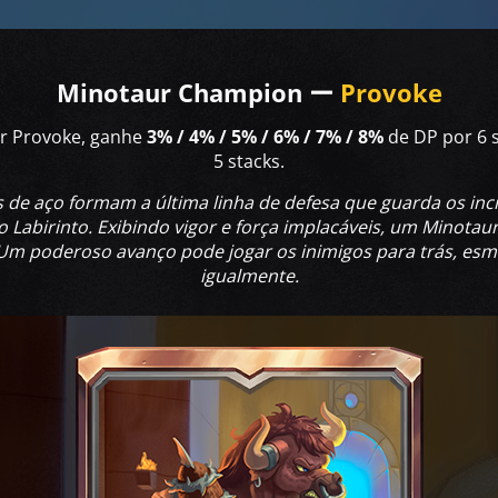
Minotaur Champion ー
Provoke
or Provoke, ganhe
3% / 4% / 5% / 6% / 7% / 8%
de DP por 6
5 stacks.
s de aço formam a última linha de defesa que guarda os inc
o Labirinto. Exibindo vigor e força implacáveis, um Minota
Um poderoso avanço pode jogar os inimigos para trás, e
igualmente.