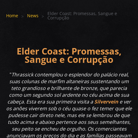
Elder Coast: Promessas, Sangue e
Home
News
Corrupção
Elder Coast: Promessas,
Sangue e Corrupção
"
Thrassick contemplou o esplendor do palácio real,
suas colunas de marfim altaneiras sustentando um
teto grandioso e brilhante de bronze, que parecia
como um segundo sol ardente no céu acima de sua
cabeça. Esta era sua primeira visita a
Silvervein
e ver
os anões viverem sob o céu quase o fez temer que ele
pudesse cair direto nele, mas ele se lembrou de que
tudo acima e abaixo pertence aos seus semelhantes,
seu peito se encheu de orgulho. Os comerciantes
anunciavam os preços do dia e as famílias passeavam