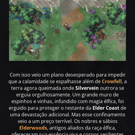
Com isso veio um plano desesperado para impedir
que a calamidade se espalhasse além de
Crowfell
, a
terra agora queimada onde
Silvervein
outrora se
erguia orgulhosamente. Um grande muro de
espinhos e vinhas, infundido com magia élfica, foi
erguido para proteger o restante da
Elder Coast
de
uma devastação adicional. Mas esse confinamento
veio a um preço terrível. Os nobres e sábios
Elderwoods
, antigos aliados da raça élfica,
ofereceram sua essência viva e corpos resilientes