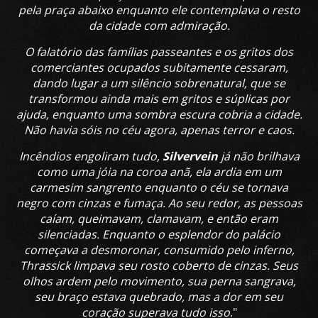
pela praça abaixo enquanto ele contemplava o resto
da cidade com admiração.
O falatório das famílias passeantes e os gritos dos
comerciantes ocupados subitamente cessaram,
dando lugar a um silêncio sobrenatural, que se
transformou ainda mais em gritos e súplicas por
ajuda, enquanto uma sombra escura cobria a cidade.
Não havia sóis no céu agora, apenas terror e caos.
Incêndios engoliram tudo,
Silvervein
já não brilhava
como uma jóia na coroa anã, ela ardia em um
carmesim sangrento enquanto o céu se tornava
negro com cinzas e fumaça. Ao seu redor, as pessoas
caíam, queimavam, clamavam, e então eram
silenciadas. Enquanto o esplendor do palácio
começava a desmoronar, consumido pelo inferno,
Thrassick limpava seu rosto coberto de cinzas. Seus
olhos ardem pelo movimento, sua perna sangrava,
seu braço estava quebrado, mas a dor em seu
coração superava tudo isso
."