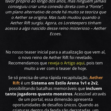
favor próprio ao longo dos anos, mas ninguém jamais
conseguiu criar uma conexão direta com a “Fonte”,
um plano alternativo de onde há muito se teoriza que
o Aether se origina. Mas tudo mudou quando o
Aether Rift surgiu. Agora, os Lorekeepers tinham
acesso a algo nascido desse reino misterioso – Aether
Ecoes.
No nosso teaser inicial para a atualização que vem aí,
o novo reino de Aether Rift foi revelado.
Recomendamos que
reveja o Artigo aqui
, pois tem
muito a ver com o teaser de hoje.
Se só precisa de uma rápida recapitulação,
Aether
Rift
é um
Sistema em Estilo Arena 1v1 e 2v2
,
possibilitando batalhas memoráveis que
incluem
tanto jogadores quanto monstros
. Acessível através
de um portal, essa dimensão apresenta
oportunidades de desafios únicos. Quando as
criaturas dentro da fenda são derrotadas, um