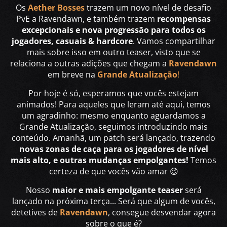
Os
Aether Bosses
trazem um novo nível de desafio
PvE a Ravendawn, e também trazem
recompensas
excepcionais e nova progressão para todos os
jogadores, casuais & hardcore
. Vamos compartilhar
mais sobre isso em outro teaser, visto que se
relaciona a outras adições que chegam a
Ravendawn
em breve na
Grande Atualização
!
Por hoje é só, esperamos que vocês estejam
animados! Para aqueles que leram até aqui, temos
um agradinho: mesmo enquanto aguardamos a
Grande Atualização, seguimos introduzindo mais
conteúdo. Amanhã, um patch será lançado, trazendo
novas zonas de caça para os jogadores de nível
mais alto, e outras mudanças empolgantes!
Temos
certeza de que vocês vão amar 😉
Nosso
maior e mais empolgante teaser
será
lançado na próxima terça... Será que algum de vocês,
detetives de
Ravendawn
, consegue desvendar agora
sobre o que é?