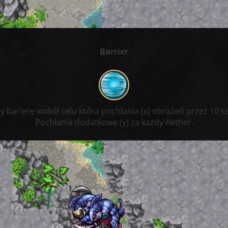
Barrier
y barierę wokół celu która pochłania (x) obrażeń przez 10 s
Pochłania dodatkowe (y) za każdy Aether.