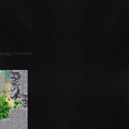
asięgu 3 kratek.
.