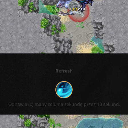
Refresh
Odnawia (x) many celu na sekundę przez 10 sekund.