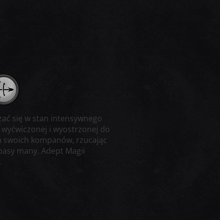
ać się w stan intensywnego
i wyćwiczonej i wyostrzonej do
dla swoich kompanów, rzucając
apasy many. Adept Magii
.