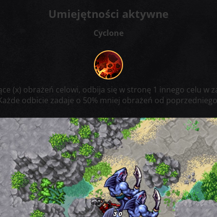
Umiejętności aktywne
Cyclone
e (x) obrażeń celowi, odbija się w stronę 1 innego celu w z
Każde odbicie zadaje o 50% mniej obrażeń od poprzedniego