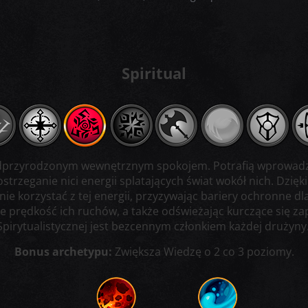
Spiritual
 nadprzyrodzonym wewnętrznym spokojem. Potrafią wprowadz
strzeganie nici energii splatających świat wokół nich. Dzięk
tanie korzystać z tej energii, przyzywając bariery ochronne 
ce prędkość ich ruchów, a także odświeżając kurczące się z
Spirytualistycznej jest bezcennym członkiem każdej drużyny
Bonus archetypu:
Zwiększa Wiedzę o 2 co 3 poziomy.