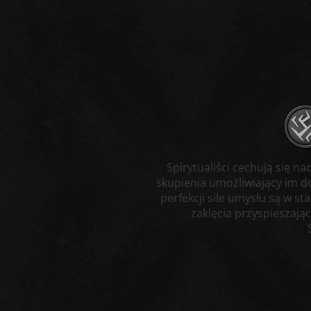
Spirytualiści cechują się
skupienia umożliwiający im do
perfekcji sile umysłu są w s
zaklęcia przyspieszają