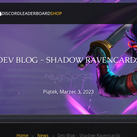
DISCORD
LEADERBOARD
SHOP
DEV BLOG - SHADOW RAVENCARD
Piątek, Marzec 3, 2023
Home
News
Dev Blog - Shadow Ravencards