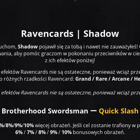
Ravencards | Shadow
 ruchom,
Shadow
pojawił się za tobą i nawet nie zauważyłeś!
ania, aby pomóc graczom w pokonaniu przeciwników w ciemn
z ich efektów poniżej!
i efektów Ravencards nie są ostateczne, ponieważ wciąż pr
do różnych rzadkości Ravencard:
Grand / Rare / Arcane / He
i efektów Ravencards nie są ostateczne, ponieważ wciąż pr
Brotherhood Swordsman ー
Quick Slash
%
/
8%
/
9%
/
10%
więcej obrażeń. Jeśli cel zostanie trafiony w
6%
/
7%
/
8%
/
9%
/
10%
bonusowych obrażeń.