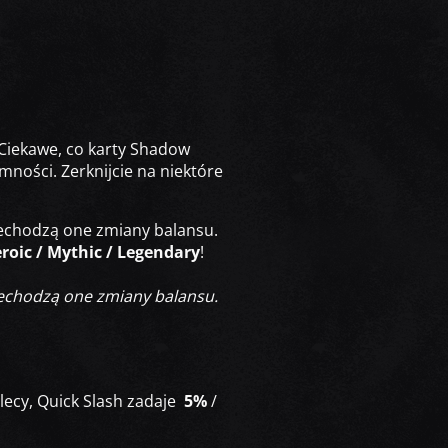
 Ciekawe, co karty Shadow
ości. Zerknijcie na niektóre
zechodzą one zmiany balansu.
roic / Mythic / Legendary
!
zechodzą one zmiany balansu.
 plecy, Quick Slash zadaje
5%
/