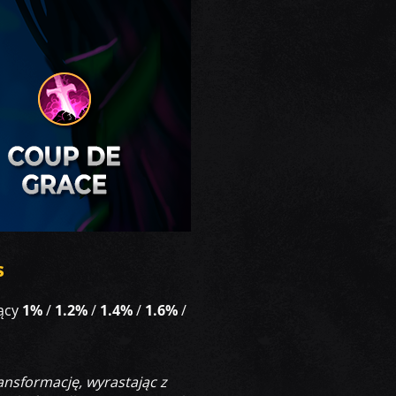
s
jący
1%
/
1.2%
/
1.4%
/
1.6%
/
ansformację, wyrastając z