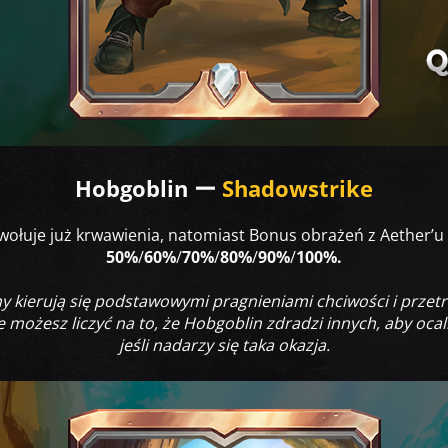
Hobgoblin ー
Shadowstrike
wołuje już krwawienia, natomiast Bonus obrażeń z Aether’u 
50%
/
60%
/
70%
/
80%
/
90%
/
100%.
ny kierują się podstawowymi pragnieniami chciwości i przetr
możesz liczyć na to, że Hobgoblin zdradzi innych, aby ocalić
jeśli nadarzy się taka okazja.