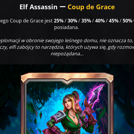
Elf Assassin ー
Coup de Grace
znego Coup de Grace jest
25%
/
30%
/
35%
/
40%
/
45%
/
50%
posiadana.
yplomacji w obronie swojego leśnego domu, nie oznacza to, 
czy, elfi zabójcy to narzędzia, których używa się, gdy rozm
niepożądana…