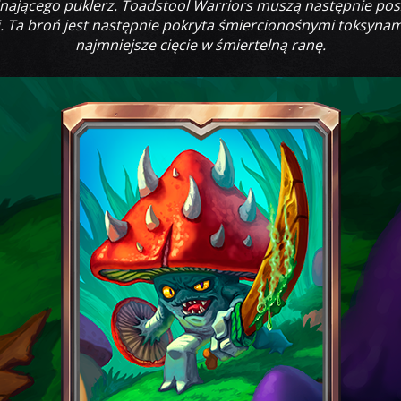
ającego puklerz. Toadstool Warriors muszą następnie posz
zi. Ta broń jest następnie pokryta śmiercionośnymi toksynam
najmniejsze cięcie w śmiertelną ranę.