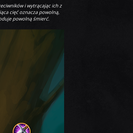
eciwników i wytrącając ich z
iąca cięć oznacza powolną,
woduje powolną śmierć.