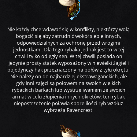
Nie każdy chce wdawać się w konflikty, niektórzy wolą
bogacić się aby zatrudnić wokół siebie innych,
odpowiedzialnych za ochronę przed wrogimi
jednostkami. Dla tego rybaka jednak jest to w tej
chwili tylko odległy sen. W tej chwili posiada on
jedynie prosty statek wyposażony w niewielki żagiel i
pojedynczy hak przeznaczony na połów z tyłu okrętu.
Nie należy on do najbardziej ekstrawaganckich, ale
gdy inni zajęci są połowem na swoich wielkich
rybackich barkach lub wystrzeliwaniem ze swoich
armat w celu złupienia innych okrętów, ten rybak
niepostrzeżenie poławia spore ilości ryb wzdłuż
wybrzeża Ravencrest.