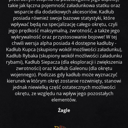
takie jak łączna pojemność załadunkowa statku oraz
wsparcie dla dodatkowych akcesoriów. Kadłub
posiada również swoje bazowe statystyki, które
wpływać będą na specjalizację całego okrętu, czyli
jego prędkość maksymalną, zwrotność, a także jego
wykrywalność oraz przystosowanie bojowe! W tej
chwili wersja alpha posiada 4 dostępne kadłuby -
Kadłub Kupca (skupiony wokół możliwości załadunku),
Kadłub Rybaka (skupiony wokół możliwości załadunku
rybami), Kadłub Siepacza (dla eksploracji i zwiększenia
zwrotności) oraz Kadłub Galeonu (dla okrętu
wojennego). Podczas gdy kadłub może wyznaczyć
kierunek w którym okręt zostanie rozwinięty, stanowi
jednak niewielką część ostatecznych możliwości
okrętu, ze względu na wpływ jego pozostałych
elementów.
Żagle