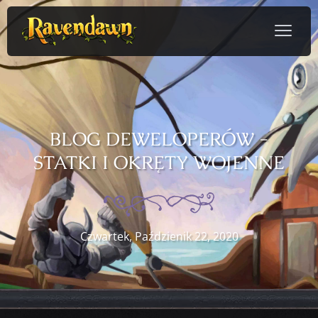
BLOG DEWELOPERÓW -
STATKI I OKRĘTY WOJENNE
Czwartek, Paździenik 22, 2020