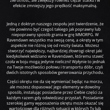
zwrotność, ale zwiększy również ciężar statku i w
efekcie zmniejszy jego prędkość maksymalną.
Jedną z doktryn naszego zespołu jest twierdzenie, że
nie powinno być czegoś takiego jak poprawny lub
niepoprawny sposób grania w grę MMORPG. W
Ravendawn wszystko ma swoją cenę, a okręty w tym
aspekcie nie różnią się od reszty świata. Możesz
stworzyć największy, najbardziej złowrogi okręt jaki
kiedykolwiek widziano w Ravendawn, któremu stawić
czoła w boju mogą jedynie nieliczni! Wpłynie to jednak
na Twoje możliwości połowu i transportu dóbr, czyli
dwóch istotnych sposobów generowania przychodu.
Części okrętu nie da się wymieniać będąc na morzu,
ale możesz dopasować jego elementy w dowolny
sposób, instalując posiadane przez Ciebie części za
każdym razem gdy odwiedzasz przystań. Posiadanie
szerokiej gamy wyposażenia okrętu może okazać się
wartościowe dla różnych sytuacji w których Ty lub