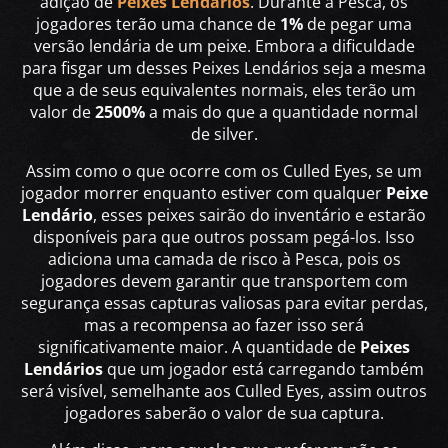
adição de
Peixes Lendários
. Durante a Pesca, os
jogadores terão uma chance de
1%
de pegar uma
versão lendária de um peixe. Embora a dificuldade
para fisgar um desses Peixes Lendários seja a mesma
que a de seus equivalentes normais, eles terão um
valor de
2500%
a mais do que a quantidade normal
de silver.
Assim como o que ocorre com os Culled Eyes, se um
jogador morrer enquanto estiver com qualquer
Peixe
Lendário
, esses peixes sairão do inventário e estarão
disponíveis para que outros possam pegá-los. Isso
adiciona uma camada de risco à Pesca, pois os
jogadores devem garantir que transportem com
segurança essas capturas valiosas para evitar perdas,
mas a recompensa ao fazer isso será
significativamente maior. A quantidade de
Peixes
Lendários
que um jogador está carregando também
será visível, semelhante aos Culled Eyes, assim outros
jogadores saberão o valor de sua captura.