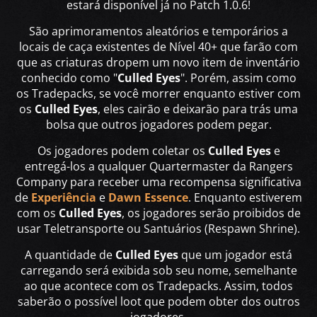
estará disponível já no Patch 1.0.6!
São aprimoramentos aleatórios e temporários a
locais de caça existentes de Nível 40+ que farão com
que as criaturas dropem um novo item de inventário
conhecido como "
Culled Eyes
". Porém, assim como
os Tradepacks, se você morrer enquanto estiver com
os
Culled Eyes
, eles cairão e deixarão para trás uma
bolsa que outros jogadores podem pegar.
Os jogadores podem coletar os
Culled Eyes
e
entregá-los a qualquer Quartermaster da Rangers
Company para receber uma recompensa significativa
de
Experiência
e
Dawn Essence
. Enquanto estiverem
com os
Culled Eyes
, os jogadores serão proibidos de
usar Teletransporte ou Santuários (Respawn Shrine).
A quantidade de
Culled Eyes
que um jogador está
carregando será exibida sob seu nome, semelhante
ao que acontece com os Tradepacks. Assim, todos
saberão o possível loot que podem obter dos outros