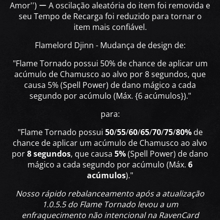
Amor'') ー A oscilação aleatória do item foi removida e
seu Tempo de Recarga foi reduzido para tornar o
item mais confiável.
Flamelord Djinn - Mudança de design de:
"Flame Tornado possui 50% de chance de aplicar um
acúmulo de Chamusco ao alvo por 8 segundos, que
causa 5% (Spell Power) de dano mágico a cada
segundo por acúmulo (Máx. {6 acúmulos})."
para:
"Flame Tornado possui
50
/
55
/
60
/
65
/
70
/
75
/
80%
de
chance de aplicar um acúmulo de Chamusco ao alvo
por
8 segundos
, que causa
5%
(Spell Power) de dano
mágico a cada segundo por acúmulo (Máx.
6
acúmulos
)."
Nosso rápido rebalanceamento após a atualização
1.0.5.5 do Flame Tornado levou a um
enfraquecimento não intencional na RavenCard