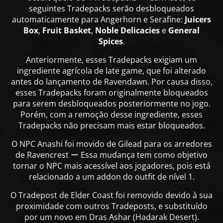
seguintes Tradepacks serão desbloqueados
automaticamente para Angerhorn e Serafine:
Juicers
Box
,
Fruit Basket
,
Noble Delicacies
e
General
Spices
.
Anteriormente, esses Tradepacks exigiam um
ingrediente agrícola de late game, que foi alterado
antes do lançamento de Ravendawn. Por causa disso,
esses Tradepacks foram originalmente bloqueados
para serem desbloqueados posteriormente no jogo.
Porém, com a remoção desse ingrediente, esses
Tradepacks não precisam mais estar bloqueados.
O NPC Anashi foi movido de Gilead para os arredores
de Ravencrest ー Essa mudança tem como objetivo
tornar o NPC mais acessível aos jogadores, pois está
relacionado a um addon do outfit de nível 1.
O Tradepost de Elder Coast foi removido devido à sua
proximidade com outros Tradeposts, e substituído
por um novo em Dras Ashar (Hadarak Desert).