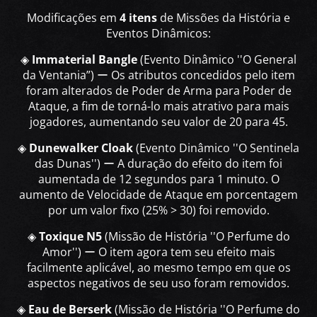
Modificações em
4 itens
de Missões da História e
Eventos Dinâmicos:
◈
Immaterial Bangle
(Evento Dinâmico ''O General
da Ventania”) ー Os atributos concedidos pelo item
foram alterados de Poder de Arma para Poder de
Ataque, a fim de torná-lo mais atrativo para mais
jogadores, aumentando seu valor de 20 para 45.
◈
Dunewalker Cloak
(Evento Dinâmico ''O Sentinela
das Dunas'') ー A duração do efeito do item foi
aumentada de 12 segundos para 1 minuto. O
aumento de Velocidade de Ataque em porcentagem
por um valor fixo (25% > 30) foi removido.
◈
Toxique N5
(Missão de História ''O Perfume do
Amor'') ー O item agora tem seu efeito mais
facilmente aplicável, ao mesmo tempo em que os
aspectos negativos de seu uso foram removidos.
◈
Eau de Berserk
(Missão de História ''O Perfume do